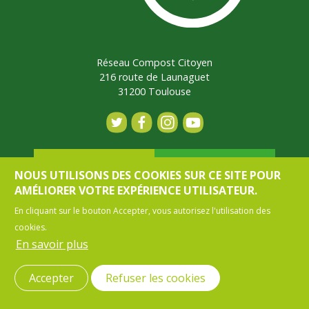
Réseau Compost Citoyen
216 route de Launaguet
31200 Toulouse
Contact
Adhérer
NOUS UTILISONS DES COOKIES SUR CE SITE POUR
AMÉLIORER VOTRE EXPÉRIENCE UTILISATEUR.
En cliquant sur le bouton Accepter, vous autorisez l'utilisation des
Mon espace
cookies.
En savoir plus
MENU PIED DE PAGE
CONTACT
MENTIONS LÉGALES
Accepter
Refuser les cookies