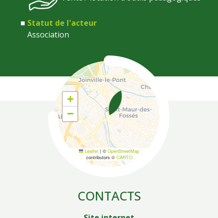
Statut de l'acteur
Association
Coordonnées
+
−
Leaflet
|
©
OpenStreetMap
contributors ©
CARTO
CONTACTS
Site internet