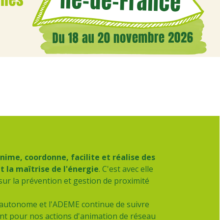
nime, coordonne, facilite et réalise des
 la maîtrise de l'énergie
. C'est avec elle
sur la prévention et gestion de proximité
 autonome et l'ADEME continue de suivre
t pour nos actions d'animation de réseau