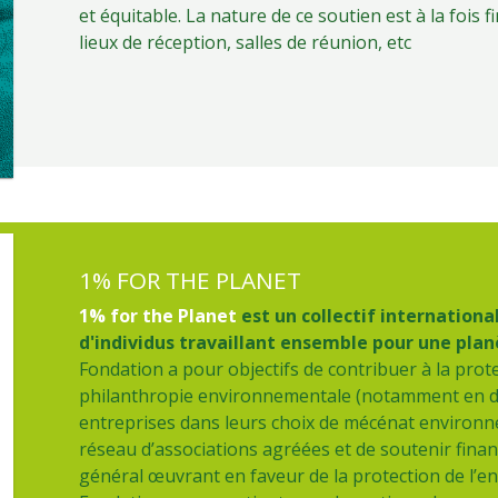
et équitable. La nature de ce soutien est à la fois f
lieux de réception, salles de réunion, etc
1% FOR THE PLANET
Titre
1% for the Planet
est un collectif international
d'individus travaillant ensemble pour une plan
Fondation a pour objectifs de contribuer à la prote
philanthropie environnementale (notamment en dif
entreprises dans leurs choix de mécénat environne
réseau d’associations agréées et de soutenir fina
général œuvrant en faveur de la protection de l’