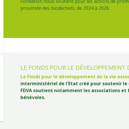
Fondation nous soutient pour les actions de promo
proximité des biodéchets, de 2024 à 2026.
LE FONDS POUR LE DÉVELOPPEMENT DE
Titre
Le Fonds pour le développement de la vie assoc
interministériel de l'Etat créé pour soutenir l
FDVA soutient notamment les associations et 
bénévoles.