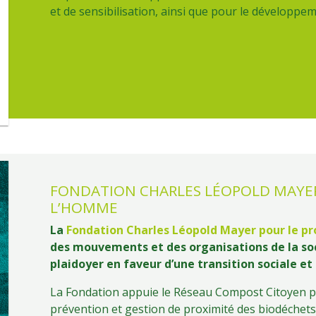
et de sensibilisation, ainsi que pour le développe
FONDATION CHARLES LÉOPOLD MAYER
Titre
L’HOMME
La
Fondation Charles Léopold Mayer pour le p
des mouvements et des organisations de la soci
plaidoyer en faveur d’une transition sociale et
La Fondation appuie le Réseau Compost Citoyen p
prévention et gestion de proximité des biodéchets 