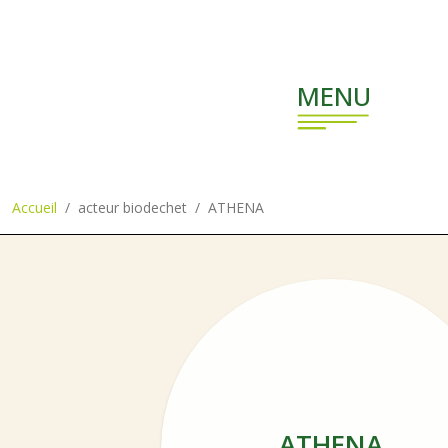
Aller au contenu principal
MENU
Accueil
acteur biodechet
ATHENA
ATHENA