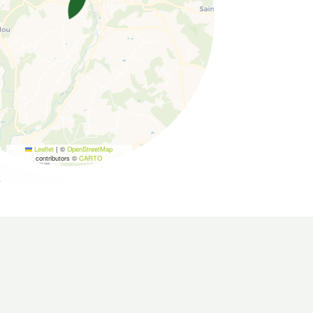
Leaflet
|
©
OpenStreetMap
contributors ©
CARTO