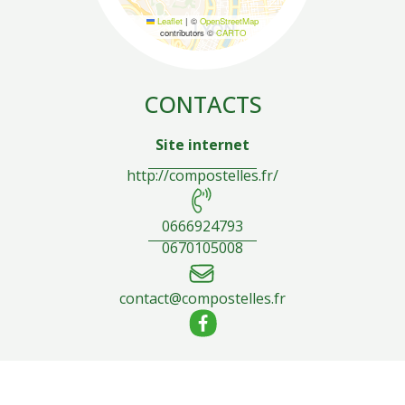
Leaflet
|
©
OpenStreetMap
contributors ©
CARTO
CONTACTS
Site internet
http://compostelles.fr/
0666924793
0670105008
contact@compostelles.fr