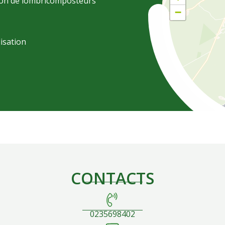
tion de lombricomposteurs"
−
lisation
CONTACTS
0235698402