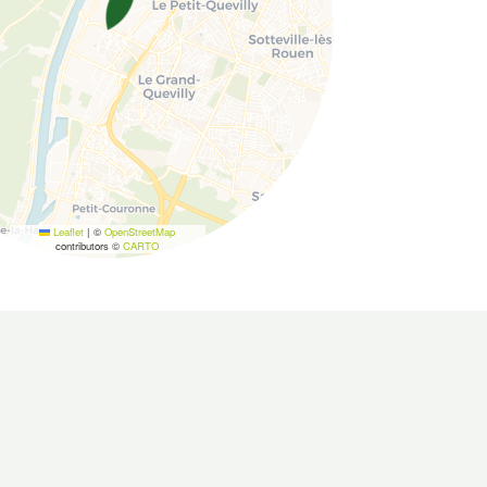
Leaflet
|
©
OpenStreetMap
contributors ©
CARTO