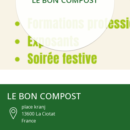
LE BON COMPOST
LE BON COMPOST
place kranj
13600
La Ciotat
France