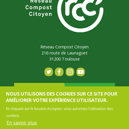
Réseau Compost Citoyen
216 route de Launaguet
31200 Toulouse
Contact
Adhérer
NOUS UTILISONS DES COOKIES SUR CE SITE POUR
AMÉLIORER VOTRE EXPÉRIENCE UTILISATEUR.
En cliquant sur le bouton Accepter, vous autorisez l'utilisation des
Mon espace
cookies.
En savoir plus
MENU PIED DE PAGE
CONTACT
MENTIONS LÉGALES