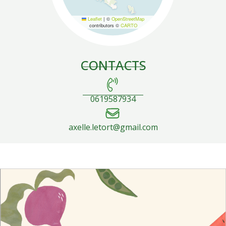
Leaflet
|
©
OpenStreetMap
contributors ©
CARTO
CONTACTS
0619587934
axelle.letort@gmail.com