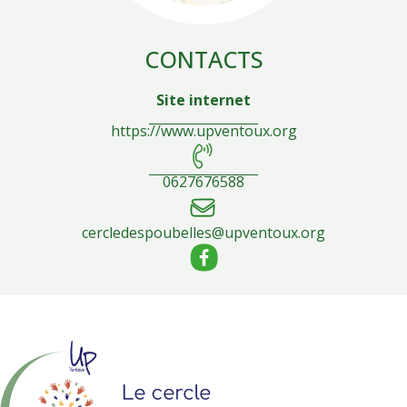
CONTACTS
Site internet
https://www.upventoux.org
0627676588
cercledespoubelles@upventoux.org