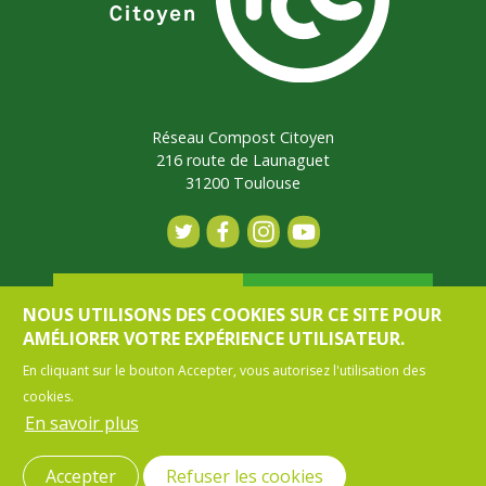
Réseau Compost Citoyen
216 route de Launaguet
31200 Toulouse
Contact
Adhérer
NOUS UTILISONS DES COOKIES SUR CE SITE POUR
AMÉLIORER VOTRE EXPÉRIENCE UTILISATEUR.
En cliquant sur le bouton Accepter, vous autorisez l'utilisation des
Mon espace
cookies.
En savoir plus
MENU PIED DE PAGE
CONTACT
MENTIONS LÉGALES
Accepter
Refuser les cookies