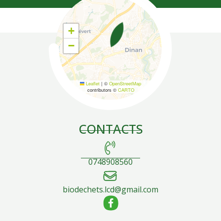
+
−
Leaflet
|
©
OpenStreetMap
contributors ©
CARTO
CONTACTS
0748908560
biodechets.lcd@gmail.com