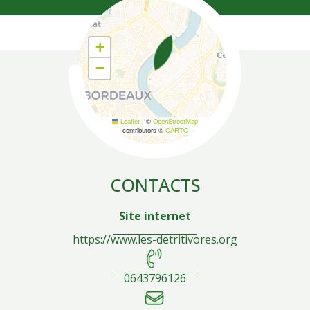
Coordonnées
+
−
Leaflet
|
©
OpenStreetMap
contributors ©
CARTO
CONTACTS
Site internet
https://www.les-detritivores.org
0643796126