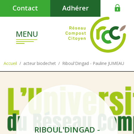
Aller au contenu principal
Contact
Adhérer
MENU
Accueil
acteur biodechet
Riboul'Dingad - Pauline JUMEAU
RIBOUL'DINGAD -