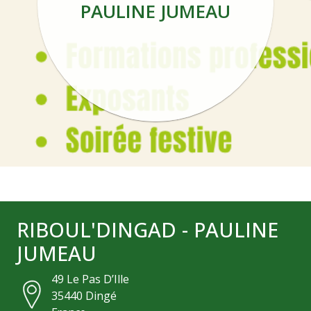
PAULINE JUMEAU
RIBOUL'DINGAD - PAULINE
JUMEAU
49 Le Pas D’Ille
35440
Dingé