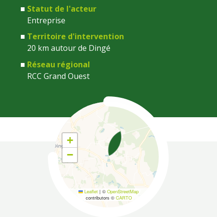
Statut de l'acteur
Entreprise
Territoire d'intervention
20 km autour de Dingé
Réseau régional
RCC Grand Ouest
Coordonnées
+
−
Leaflet
|
©
OpenStreetMap
contributors ©
CARTO