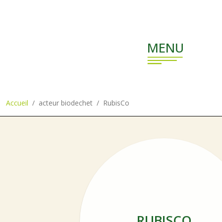
Aller au contenu principal
MENU
Accueil
acteur biodechet
RubisCo
RUBISCO