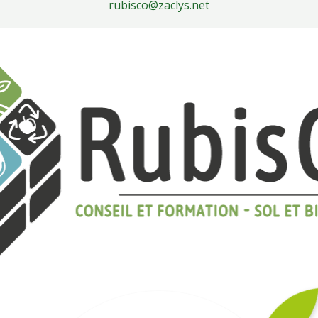
rubisco@zaclys.net