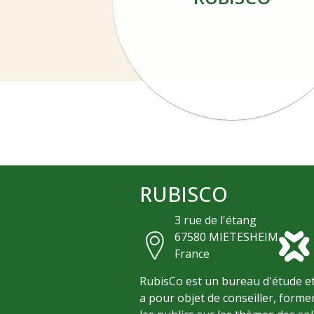
RUBISCO
3 rue de l'étang
67580
MIETESHEIM
France
RubisCo est un bureau d'étude e
a pour objet de conseiller, former