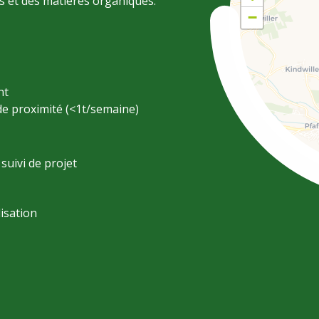
ls et des matières organiques.
−
nt
e proximité (<1t/semaine)
uivi de projet
lisation