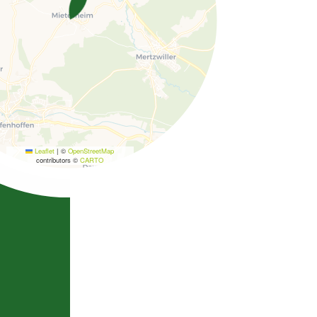
Leaflet
|
©
OpenStreetMap
contributors ©
CARTO