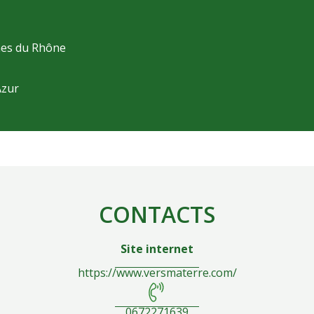
hes du Rhône
Azur
CONTACTS
Site internet
https://www.versmaterre.com/
0672271639