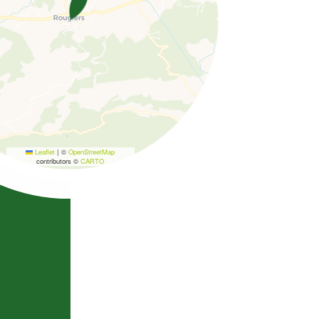
Leaflet
|
©
OpenStreetMap
contributors ©
CARTO