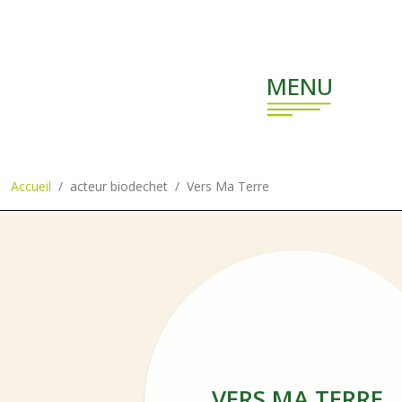
Aller au contenu principal
MENU
Accueil
acteur biodechet
Vers Ma Terre
VERS MA TERRE