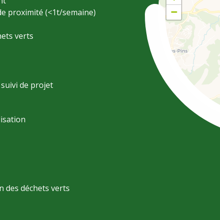
nt
−
e proximité (<1t/semaine)
ets verts
uivi de projet
lisation
n des déchets verts