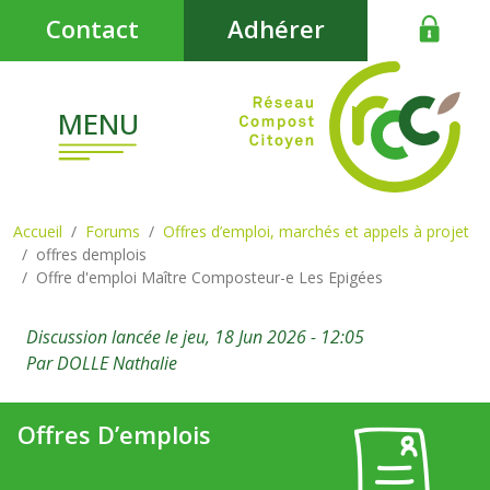
Aller au contenu principal
Contact
Adhérer
MENU
Accueil
Forums
Offres d’emploi, marchés et appels à projet
offres demplois
Offre d'emploi Maître Composteur-e Les Epigées
Discussion lancée le
jeu, 18 Jun 2026 - 12:05
Par
DOLLE Nathalie
Offres D’emplois