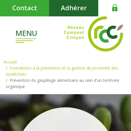
Aller au contenu principal
Contact
Adhérer
MENU
Accueil
Formations à la prévention et la gestion de proximité des
biodéchets
Prévention du gaspillage alimentaire au sein d'un territoire
organique