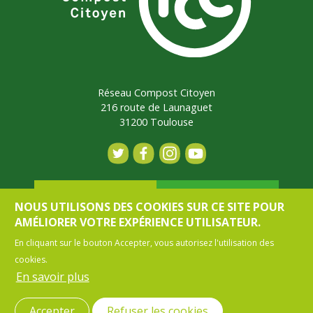
Réseau Compost Citoyen
216 route de Launaguet
31200 Toulouse
Contact
Adhérer
NOUS UTILISONS DES COOKIES SUR CE SITE POUR
AMÉLIORER VOTRE EXPÉRIENCE UTILISATEUR.
En cliquant sur le bouton Accepter, vous autorisez l'utilisation des
Mon espace
cookies.
En savoir plus
MENU PIED DE PAGE
CONTACT
MENTIONS LÉGALES
Accepter
Refuser les cookies