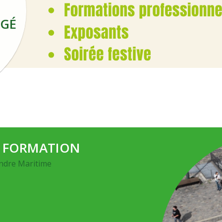
GÉ
,
A FORMATION
andre Maritime