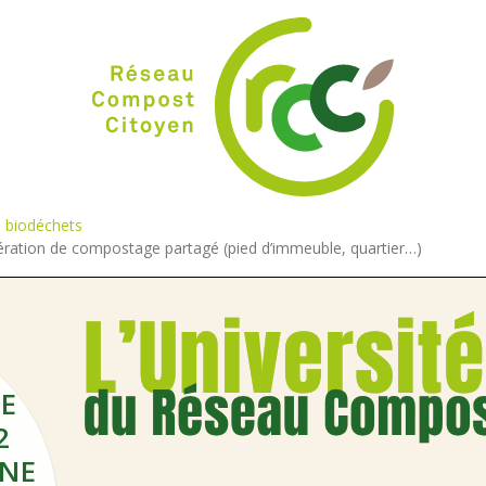
s biodéchets
ration de compostage partagé (pied d’immeuble, quartier…)
DE
2
UNE