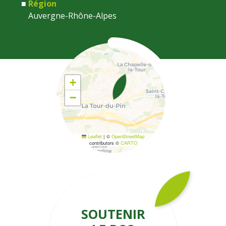
Région
Auvergne-Rhône-Alpes
Coordonnées
+
−
Leaflet
|
©
OpenStreetMap
contributors ©
CARTO
SOUTENIR