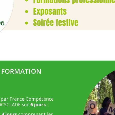
96
A FORMATION
é par France Compétence
IOCYCLADE sur
6 jours
:
 4 jours
comprenant les