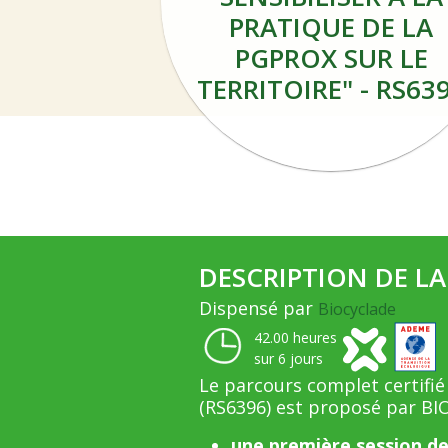
PRATIQUE DE LA
PGPROX SUR LE
TERRITOIRE" - RS63
DESCRIPTION DE L
Dispensé par
Biocyclade
42.00 heures
sur 6 jours
Le parcours complet certifi
(RS
6396) est proposé par B
une première session de