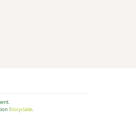
ment.
tion
Biocyclade
.