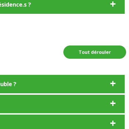
ésidence.s ?
Tout dérouler
uble ?